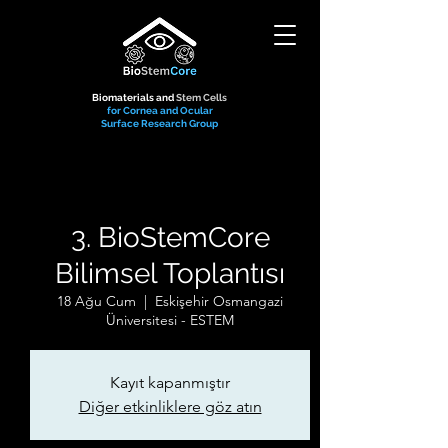
Biomaterials and
Stem Cells
for Cornea and Ocular
Surface Research Group
3. BioStemCore
Bilimsel Toplantısı
18 Ağu Cum
  |  
Eskişehir Osmangazi
Üniversitesi - ESTEM
Kayıt kapanmıştır
Diğer etkinliklere göz atın