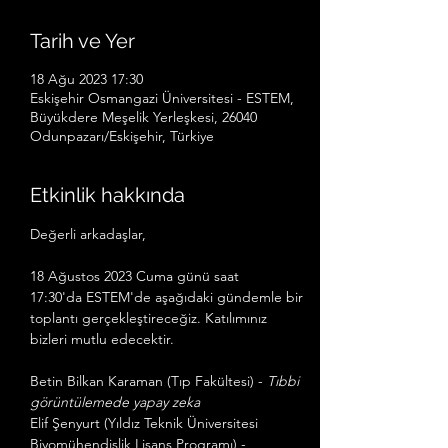
Tarih ve Yer
18 Ağu 2023 17:30
Eskişehir Osmangazi Üniversitesi - ESTEM,
Büyükdere Meşelik Yerleşkesi, 26040
Odunpazarı/Eskişehir, Türkiye
Etkinlik hakkında
Değerli arkadaşlar,
18 Ağustos 2023 Cuma günü saat 
17:30'da ESTEM'de aşağıdaki gündemle bir 
toplantı gerçekleştireceğiz. Katılımınız 
bizleri mutlu edecektir.
Betin Bilkan Karaman (Tıp Fakültesi) -
 Tıbbi 
görüntülemede yapay zeka
Elif Şenyurt (Yıldız Teknik Üniversitesi 
Biyomühendislik Lisans Programı) - 