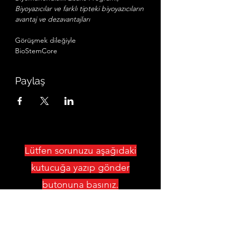
Biyoyazıcılar ve farklı tipteki biyoyazıcıların 
avantaj ve dezavantajları
Görüşmek dileğiyle
BioStemCore
Paylaş
Lütfen sorunuzu aşağıdaki
kutucuğa yazıp gönder
butonuna basınız.
Sorularınız toplantı sırasında
konuşmacılara iletilecek ve